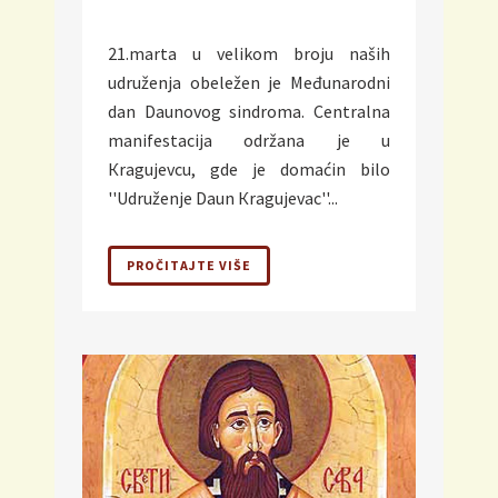
21.marta u velikom broju naših
udruženja obeležen je Međunarodni
dan Daunovog sindroma. Centralna
manifestacija održana je u
Кragujevcu, gde je domaćin bilo
''Udruženje Daun Кragujevac''...
PROČITAJTE VIŠE