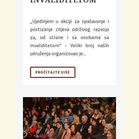
„Ujedinjeni u akciji za spašavanje i
postizanje ciljeva održivog razvoja
za, od strane i sa osobama sa
invaliditetom“ - Veliki broj naših
udruženja organizovao je...
PROČITAJTE VIŠE