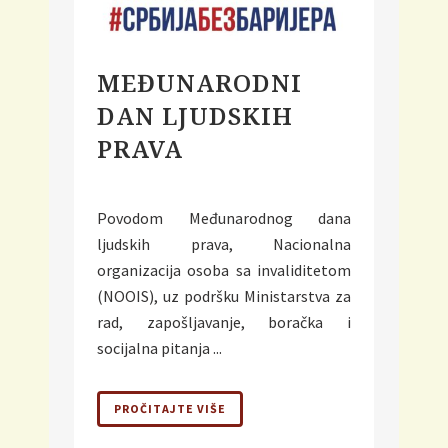
MEĐUNARODNI
DAN LJUDSKIH
PRAVA
Povodom Međunarodnog dana
ljudskih prava, Nacionalna
organizacija osoba sa invaliditetom
(NOOIS), uz podršku Ministarstva za
rad, zapošljavanje, boračka i
socijalna pitanja ...
PROČITAJTE VIŠE