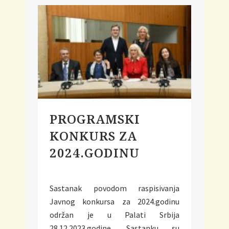
PROGRAMSKI
KONKURS ZA
2024.GODINU
Sastanak povodom raspisivanja
Javnog konkursa za 2024.godinu
održan je u Palati Srbija
28.12.2023.godine. Sastanku su