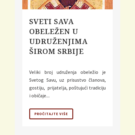
SVETI SAVA
OBELEŽEN U
UDRUŽENJIMA
ŠIROM SRBIJE
Veliki broj udruženja obeležio je
Svetog Savu, uz prisustvo članova,
gostiju, prijatelja, poštujući tradiciju
i običaje....
PROČITAJTE VIŠE