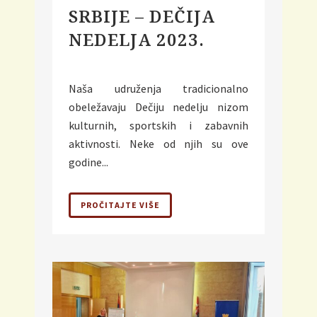
SRBIJE – DEČIJA
NEDELJA 2023.
Naša udruženja tradicionalno
obeležavaju Dečiju nedelju nizom
kulturnih, sportskih i zabavnih
aktivnosti. Neke od njih su ove
godine...
PROČITAJTE VIŠE