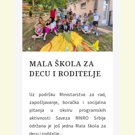
MALA ŠKOLA ZA
DECU I RODITELJE
Uz podršku Ministarstva za rad,
zapošljavanje, boračka i socijalna
pitanja u okviru programskih
aktivnosti Saveza MNRO Srbije
održana je još jedna Mala škola za
decu i roditelje....