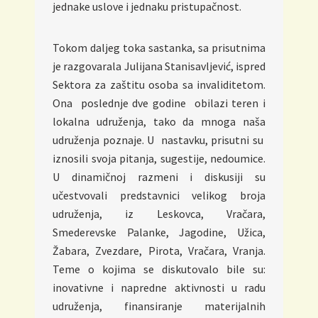
jednake uslove i jednaku pristupačnost.
Tokom daljeg toka sastanka, sa prisutnima
je razgovarala Julijana Stanisavljević, ispred
Sektora za zaštitu osoba sa invaliditetom.
Ona poslednje dve godine obilazi teren i
lokalna udruženja, tako da mnoga naša
udruženja poznaje. U nastavku, prisutni su
iznosili svoja pitanja, sugestije, nedoumice.
U dinamičnoj razmeni i diskusiji su
učestvovali predstavnici velikog broja
udruženja, iz Leskovca, Vračara,
Smederevske Palanke, Jagodine, Užica,
Žabara, Zvezdare, Pirota, Vračara, Vranja.
Teme o kojima se diskutovalo bile su:
inovativne i napredne aktivnosti u radu
udruženja, finansiranje materijalnih