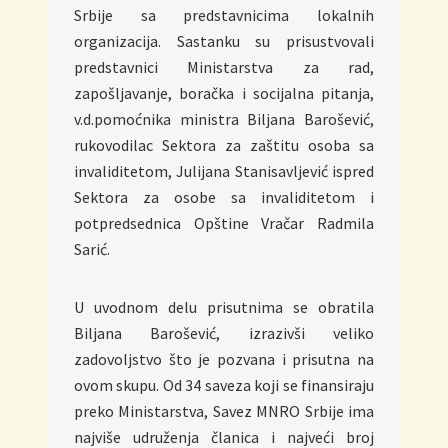
Srbije sa predstavnicima lokalnih
organizacija. Sastanku su prisustvovali
predstavnici Ministarstva za rad,
zapošljavanje, boračka i socijalna pitanja,
v.d.pomoćnika ministra Biljana Barošević,
rukovodilac Sektora za zaštitu osoba sa
invaliditetom, Julijana Stanisavljević ispred
Sektora za osobe sa invaliditetom i
potpredsednica Opštine Vračar Radmila
Sarić.
U uvodnom delu prisutnima se obratila
Biljana Barošević, izrazivši veliko
zadovoljstvo što je pozvana i prisutna na
ovom skupu. Od 34 saveza koji se finansiraju
preko Ministarstva, Savez MNRO Srbije ima
najviše udruženja članica i najveći broj