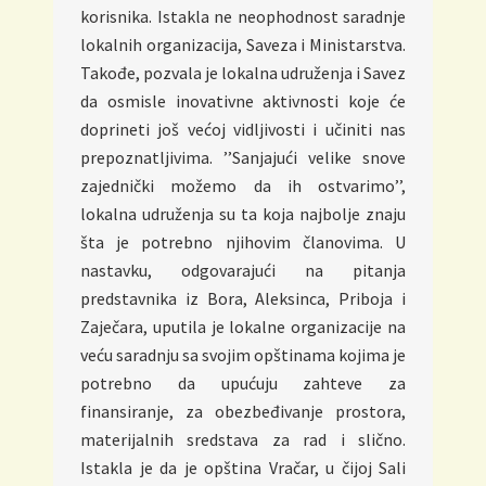
korisnika. Istakla ne neophodnost saradnje
lokalnih organizacija, Saveza i Ministarstva.
Takođe, pozvala je lokalna udruženja i Savez
da osmisle inovativne aktivnosti koje će
doprineti još većoj vidljivosti i učiniti nas
prepoznatljivima. ’’Sanjajući velike snove
zajednički možemo da ih ostvarimo’’,
lokalna udruženja su ta koja najbolje znaju
šta je potrebno njihovim članovima. U
nastavku, odgovarajući na pitanja
predstavnika iz Bora, Aleksinca, Priboja i
Zaječara, uputila je lokalne organizacije na
veću saradnju sa svojim opštinama kojima je
potrebno da upućuju zahteve za
finansiranje, za obezbeđivanje prostora,
materijalnih sredstava za rad i slično.
Istakla je da je opština Vračar, u čijoj Sali