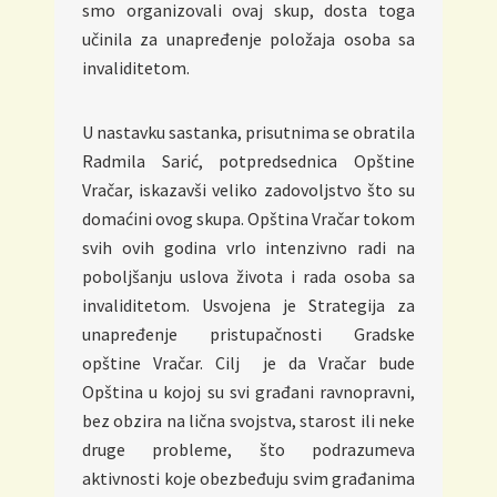
smo organizovali ovaj skup, dosta toga
učinila za unapređenje položaja osoba sa
invaliditetom.
U nastavku sastanka, prisutnima se obratila
Radmila Sarić, potpredsednica Opštine
Vračar, iskazavši veliko zadovoljstvo što su
domaćini ovog skupa. Opština Vračar tokom
svih ovih godina vrlo intenzivno radi na
poboljšanju uslova života i rada osoba sa
invaliditetom. Usvojena je Strategija za
unapređenje pristupačnosti Gradske
opštine Vračar. Cilj je da Vračar bude
Opština u kojoj su svi građani ravnopravni,
bez obzira na lična svojstva, starost ili neke
druge probleme, što podrazumeva
aktivnosti koje obezbeđuju svim građanima