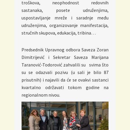
troškova, neophodnost redovnih
sastanaka, posete udruženjima,
uspostavljanje mreže i saradnje među
udruženjima, organizovanje manifestacija,
stručnih skupova, edukacija, tribina…
Predsednik Upravnog odbora Saveza Zoran
Dimitrijević i Sekretar Saveza Marijana
Taranović-Todorović zahvalili su svima što
su se odazvali pozivu (u sali je bilo 87
prisutnih) i najavili da će se ovakvi sastanci
kvartalno održavati tokom godine na
regionalnom nivou.