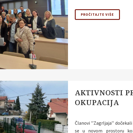
PROČITAJTE VIŠE
AKTIVNOSTI P
OKUPACIJA
Članovi ’’Zagrljaja’’ dočekali
se u novom prostoru koj