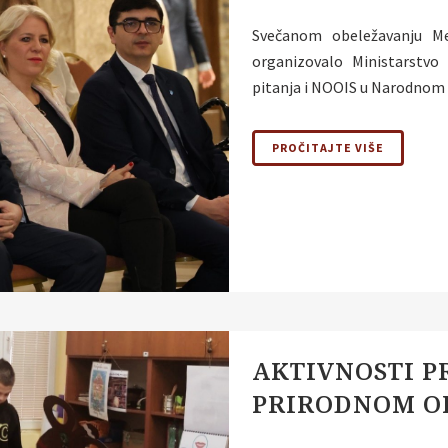
Svečanom obeležavanju Me
organizovalo Ministarstvo 
pitanja i NOOIS u Narodnom m
PROČITAJTE VIŠE
AKTIVNOSTI P
PRIRODNOM O