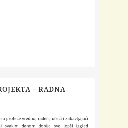
ROJEKTA – RADNA
 su proleće vredno, radeći, učeći i zabavljajući
i svakim danom dobija sve lepši izgled