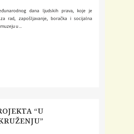
đunarodnog dana ljudskih prava, koje je
za rad, zapošljavanje, boračka i socijalna
uzeju u ...
ROJEKTA “U
KRUŽENJU”