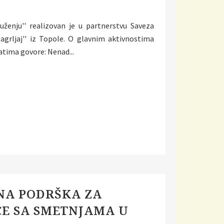
uženju'' realizovan je u partnerstvu Saveza
agrljaj'' iz Topole. O glavnim aktivnostima
atima govore: Nenad...
NA PODRŠKA ZA
CE SA SMETNJAMA U