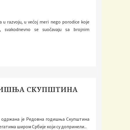
 u razvoju, u većoj meri nego porodice koje
a, svakodnevno se suočavaju sa brojnim
ДИШЊА СКУПШТИНА
ине одржана је Редовна годишња Скупштина
егатима широм Србије који су допринели...