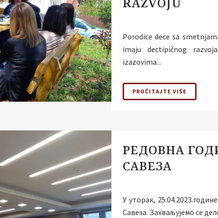
RAZVOJU
Porodice dece sa smetnjama
imaju dectipičnog razvoj
izazovima...
PROČITAJTE VIŠE
РЕДОВНА ГО
САВЕЗА
У уторак, 25.04.2023.год
Савеза. Захваљујемо се дел