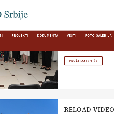
AKCIONI DANI 
STRUČNJAKA
Uz podršku Ministarstva za r
TI
PROJEKTI
DOKUMENTA
VESTI
FOTO GALERIJA
u okviru programskih aktivn
Mala škola za decu...
PROČITAJTE VIŠE
RELOAD VIDEO