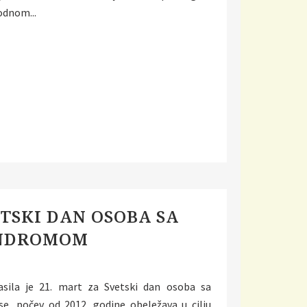
rodnom...
ETSКI DAN OSOBA SA
INDROMOM
asila je 21. mart za Svetski dan osoba sa
, počev od 2012. godine obeležava u cilju