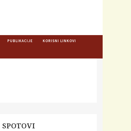
RODITELJA I
ad, zapošljavanje, boračka i socijalna pitanja
PUBLIKACIJE
KORISNI LINKOVI
osti Saveza MNRO Srbije održana je još jedna
 SPOTOVI