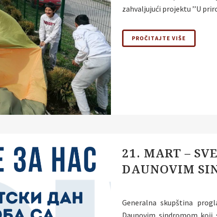
zahvaljujući projektu ’’U pri
PROČITAJTE VIŠE
21. MART – SV
DAUNOVIM S
Generalna skupština progl
Daunovim sindromom koji se