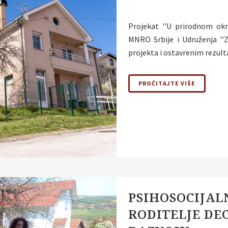
Projekat ''U prirodnom okr
MNRO Srbije i Udruženja ''Z
projekta i ostavrenim rezult
PROČITAJTE VIŠE
PSIHOSOCIJAL
RODITELJE DE