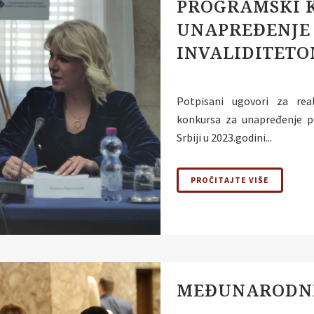
PROGRAMSKI 
UNAPREĐENJE 
INVALIDITETO
Potpisani ugovori za rea
konkursa za unapređenje po
Srbiji u 2023.godini...
PROČITAJTE VIŠE
MEĐUNARODNI